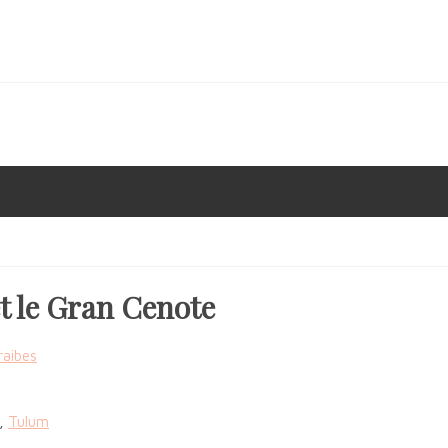
t le Gran Cenote
,
Tulum