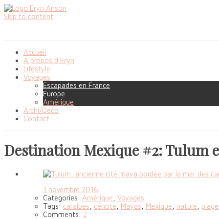
Skip to content
Accueil
À propos d’Eryn
Lifestyle
Voyages
Escapades en France
Europe
Amérique
Archi/Déco
Contact
Destination Mexique #2: Tulum e
1 novembre 2016
Categories:
Amérique
,
Voyages
Tags:
caraibes
,
cénote
,
Mayas
,
Mexique
,
nature
,
plage
Comments:
2