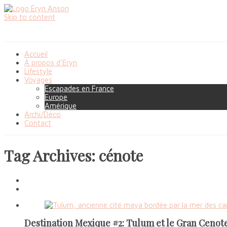
Skip to content
Accueil
À propos d’Eryn
Lifestyle
Voyages
Escapades en France
Europe
Amérique
Archi/Déco
Contact
Tag Archives: cénote
Destination Mexique #2: Tulum et le Gran Cenot