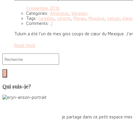
1 novembre 2016
Categories:
Amérique
,
Voyages
Tags:
caraibes
,
cénote
,
Mayas
,
Mexique
,
nature
,
plage
Comments:
2
Tulum a été l’un de mes gros coups de cœur du Mexique. J’en 
Read more
Qui suis-je?
je partage dans ce petit espace mes