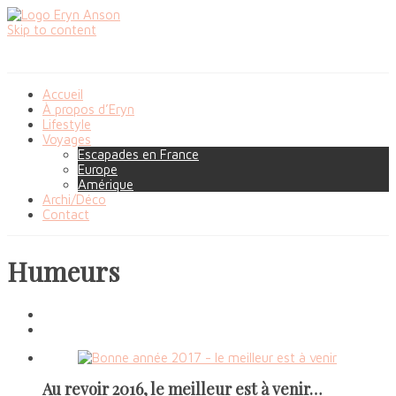
Skip to content
Accueil
À propos d’Eryn
Lifestyle
Voyages
Escapades en France
Europe
Amérique
Archi/Déco
Contact
Humeurs
Au revoir 2016, le meilleur est à venir…