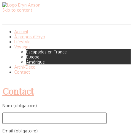
Skip to content
Accueil
À propos d’Eryn
Lifestyle
Voyages
Escapades en France
Europe
Amérique
Archi/Déco
Contact
Contact
Nom (obligatoire)
Email (obligatoire)