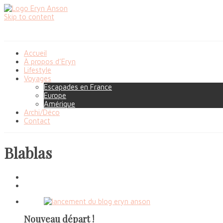
Skip to content
Accueil
À propos d’Eryn
Lifestyle
Voyages
Escapades en France
Europe
Amérique
Archi/Déco
Contact
Blablas
Nouveau départ !