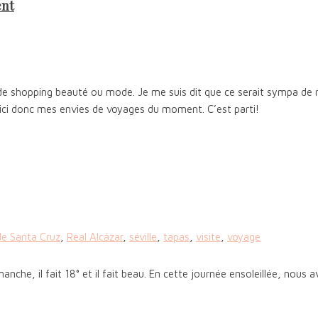
ent
sts de shopping beauté ou mode. Je me suis dit que ce serait sympa de
ici donc mes envies de voyages du moment. C’est parti!
de Santa Cruz
,
Real Alcázar
,
séville
,
tapas
,
visite
,
voyage
che, il fait 18° et il fait beau. En cette journée ensoleillée, nous 