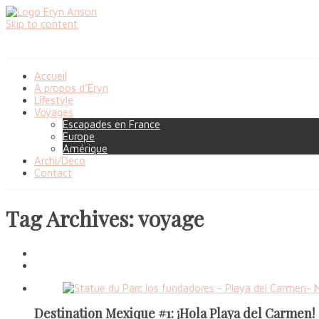
Skip to content
Accueil
À propos d’Eryn
Lifestyle
Voyages
Escapades en France
Europe
Amérique
Archi/Déco
Contact
Tag Archives: voyage
Destination Mexique #1: ¡Hola Playa del Carmen!