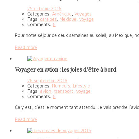
25 octobre 2016
Categories:
Amérique
,
Voyages
Tags:
caraibes
,
Mexique
,
voyage
Comments:
6
Pour notre séjour de deux semaines au soleil, au Mexique, 
Read more
Voyager en avion : les joies d’être à bord
26 septembre 2016
Categories:
Humeurs
,
Lifestyle
Tags:
avion
,
transport
,
voyage
Comments:
6
Ça y est, c’est le moment tant attendu. Je vais prendre l’avio
Read more