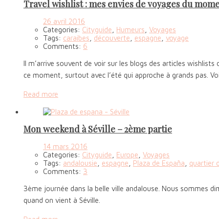
Travel wishlist : mes envies de voyages du mom
26 avril 2016
Categories:
Cityguide
,
Humeurs
,
Voyages
Tags:
caraibes
,
découverte
,
espagne
,
voyage
Comments:
6
Il m’arrive souvent de voir sur les blogs des articles wishli
ce moment, surtout avec l’été qui approche à grands pas. Vo
Read more
Mon weekend à Séville – 2ème partie
14 mars 2016
Categories:
Cityguide
,
Europe
,
Voyages
Tags:
andalousie
,
espagne
,
Plaza de España
,
quartier 
Comments:
3
3ème journée dans la belle ville andalouse. Nous sommes diman
quand on vient à Séville.