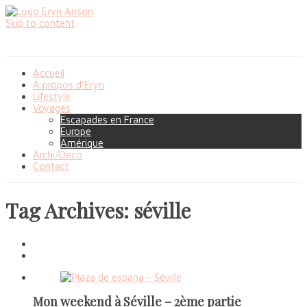
Skip to content
Accueil
À propos d’Eryn
Lifestyle
Voyages
Escapades en France
Europe
Amérique
Archi/Déco
Contact
Tag Archives: séville
Mon weekend à Séville – 2ème partie