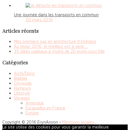
Une journée dans les transports en commun
30 mars 2016
Articles récents
Mes premiers pas en architecture d’intérieur
Au revoir 2016, le meilleur est à venir…
35 idées cadeaux à moins de 20 euros pour Elle
Catégories
Archi/Déco
Blablas
Cityguide
Humeurs
Lifestyle
Voyages
Amérique
Escapades en France
Europe
Copyright © 2016 ErynAnson -
Mentions légales
Le site utilise des cookies pour vous garantir la meilleure