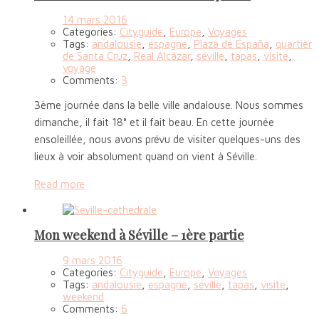
14 mars 2016
Categories:
Cityguide
,
Europe
,
Voyages
Tags:
andalousie
,
espagne
,
Plaza de España
,
quartier
de Santa Cruz
,
Real Alcázar
,
séville
,
tapas
,
visite
,
voyage
Comments:
3
3ème journée dans la belle ville andalouse. Nous sommes
dimanche, il fait 18° et il fait beau. En cette journée
ensoleillée, nous avons prévu de visiter quelques-uns des
lieux à voir absolument quand on vient à Séville.
Read more
Mon weekend à Séville – 1ère partie
9 mars 2016
Categories:
Cityguide
,
Europe
,
Voyages
Tags:
andalousie
,
espagne
,
séville
,
tapas
,
visite
,
weekend
Comments:
6