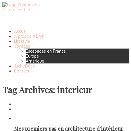
Skip to content
Accueil
À propos d’Eryn
Lifestyle
Voyages
Escapades en France
Europe
Amérique
Archi/Déco
Contact
Tag Archives: interieur
Mes premiers pas en architecture d’intérieur