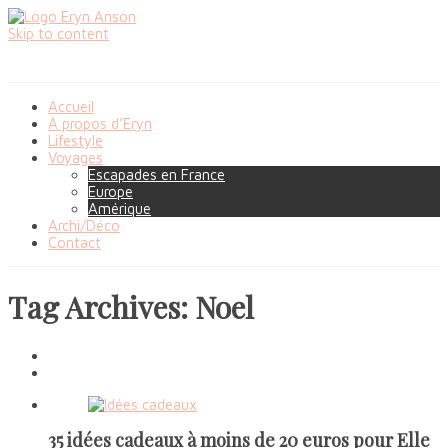
Skip to content
Accueil
À propos d’Eryn
Lifestyle
Voyages
Escapades en France
Europe
Amérique
Archi/Déco
Contact
Tag Archives: Noel
35 idées cadeaux à moins de 20 euros pour Elle