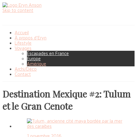
Skip to content
Accueil
À propos d’Eryn
Lifestyle
Voyages
Escapades en France
Europe
Amérique
Archi/Déco
Contact
Destination Mexique #2: Tulum
et le Gran Cenote
1 novembre 2016