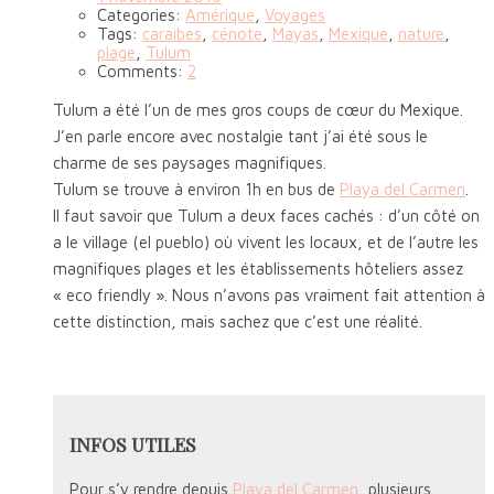
Categories:
Amérique
,
Voyages
Tags:
caraibes
,
cénote
,
Mayas
,
Mexique
,
nature
,
plage
,
Tulum
Comments:
2
Tulum a été l’un de mes gros coups de cœur du Mexique.
J’en parle encore avec nostalgie tant j’ai été sous le
charme
de ses paysages magnifiques.
Tulum se trouve à environ 1h en bus de
Playa del Carmen
.
Il faut savoir que Tulum a deux faces cachés : d’un côté on
a le village (el pueblo) où vivent les locaux, et de l’autre les
magnifiques plages et les établissements hôteliers assez
« eco friendly ». Nous n’avons pas vraiment fait attention à
cette distinction, mais sachez que c’est une réalité.
INFOS UTILES
Pour s’y rendre depuis
Playa del Carmen
, plusieurs