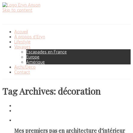
Skip to content
Accueil
À propos d’Eryn
Lifestyle
Voyages
Escapades en France
Europe
Amérique
Archi/Déco
Contact
Tag Archives: décoration
Mes premiers pas en architecture d’intérieur