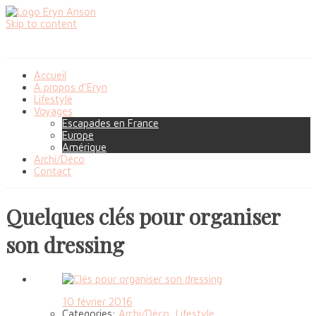
Skip to content
Accueil
À propos d’Eryn
Lifestyle
Voyages
Escapades en France
Europe
Amérique
Archi/Déco
Contact
Quelques clés pour organiser
son dressing
10 février 2016
Categories:
Archi/Déco
,
Lifestyle